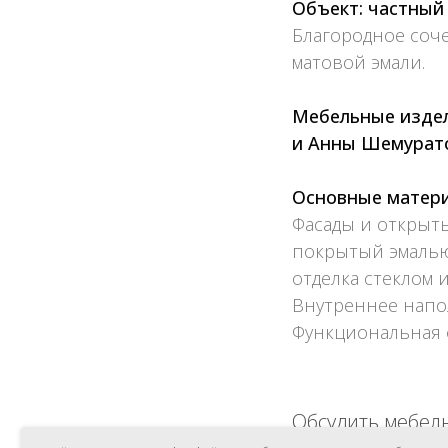
Объект: частный 
Благородное соче
матовой эмали.
Мебельные издел
и Анны Шемуратов
Основные матер
Фасады и открыт
покрытый эмалью;
отделка стеклом и
Внутреннее напол
Функциональная ф
Обсудить мебель