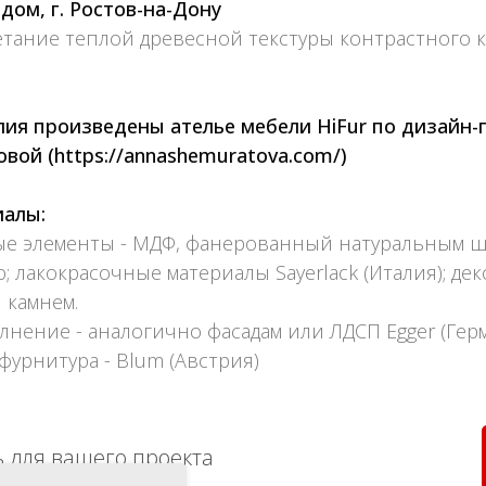
дом, г. Ростов-на-Дону
тание теплой древесной текстуры контрастного ка
ия произведены ателье мебели HiFur по дизайн-
ой (https://annashemuratova.com/)
иалы:
ые элементы - МДФ, фанерованный натуральным ш
 лакокрасочные материалы Sayerlack (Италия); де
 камнем.
нение - аналогично фасадам или ЛДСП Egger (Гер
урнитура - Blum (Австрия)
 для вашего проекта