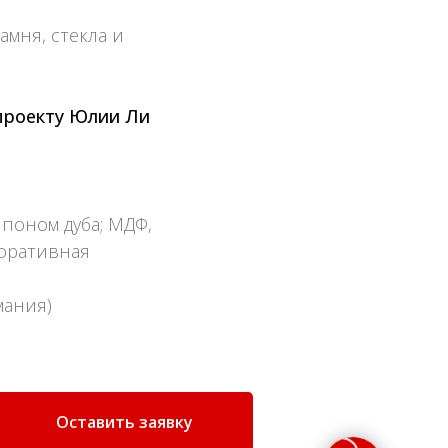
мня, стекла и
проекту
Юлии Ли
поном дуба; МДФ,
коративная
мания)
Оставить заявку