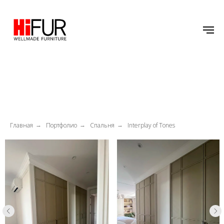
Главная
Портфолио
Спальня
Interplay of Tones
→
→
→