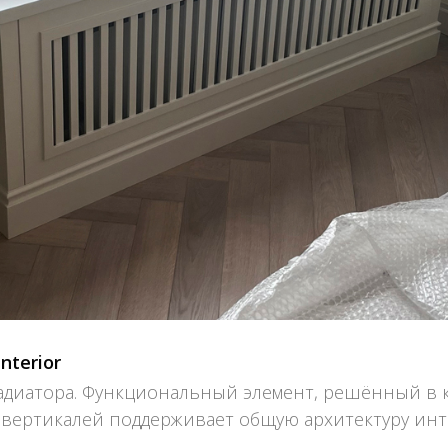
Interior
радиатора. Функциональный элемент, решённый в 
 вертикалей поддерживает общую архитектуру инт