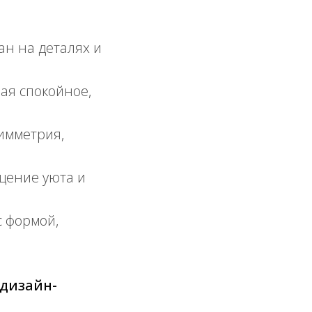
ан на деталях и
вая спокойное,
имметрия,
ение уюта и
с формой,
 дизайн-