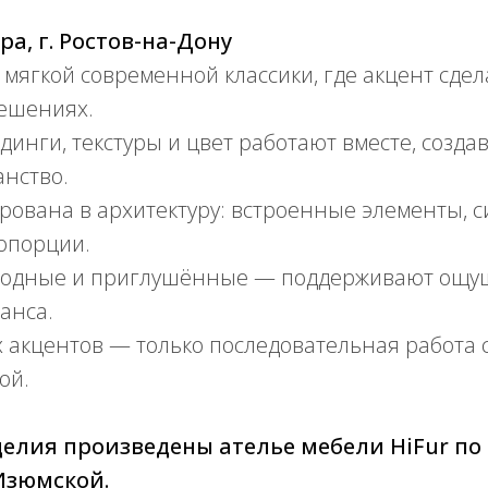
ра, г. Ростов-на-Дону
 мягкой современной классики, где акцент сдел
ешениях.
инги, текстуры и цвет работают вместе, созда
анство.
ована в архитектуру: встроенные элементы, с
опорции.
родные и приглушённые — поддерживают ощущ
анса.
х акцентов — только последовательная работа 
ой.
елия произведены ателье мебели HiFur по
Изюмской.