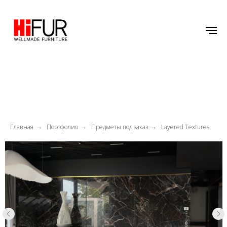
Главная
Портфолио
Предметы под заказ
Layered Textures
→
→
→