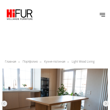
Главная
Портфолио
Кухня-гостиная
Light Wood Living
→
→
→