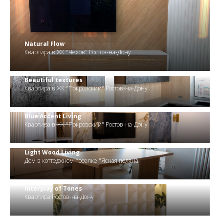
.
Natural Flow
Квартира в ЖК "Чехов" Ростов-на-Дону
Beautiful textures
Квартира в ЖК "Покровский" Ростов-на-Дону
Blue Accent Living
Квартира в ЖК "Покровский" Ростов-на-Дону
Light Wood Living
Дом в коттеджном поселке "Ясная поляна"
Interplay of Tones
Квартира Ростов-на-Дону