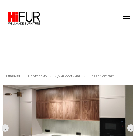
Главная
Портфолио
Кухня-гостиная
Linear Contrast
→
→
→