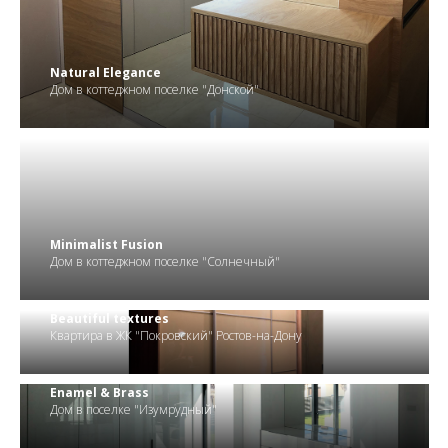
.
Natural Elegance
Дом в коттеджном поселке "Донской"
.
Minimalist Fusion
Дом в коттеджном поселке "Солнечный"
Beautiful textures
Квартира в ЖК "Покровский" Ростов-на-Дону
Enamel & Brass
Дом в поселке "Изумрудный"