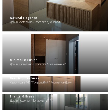
.
Natural Elegance
Дом в коттеджном поселке "Донской"
.
Minimalist Fusion
Дом в коттеджном поселке "Солнечный"
Beautiful textures
Квартира в ЖК "Покровский" Ростов-на-Дону
Enamel & Brass
Дом в поселке "Изумрудный"