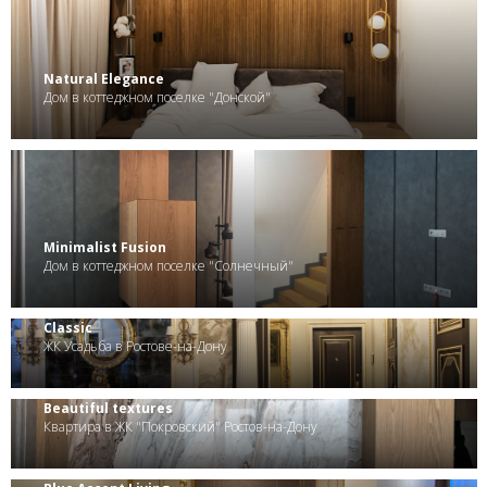
.
Natural Elegance
Дом в коттеджном поселке "Донской"
.
Minimalist Fusion
Дом в коттеджном поселке "Солнечный"
Classic
ЖК Усадьба в Ростове-на-Дону
Beautiful textures
Квартира в ЖК "Покровский" Ростов-на-Дону