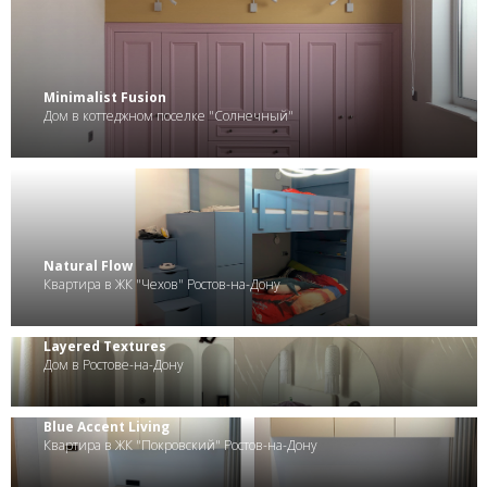
.
Minimalist Fusion
Дом в коттеджном поселке "Солнечный"
.
Natural Flow
Квартира в ЖК "Чехов" Ростов-на-Дону
Layered Textures
Дом в Ростове-на-Дону
Blue Accent Living
Квартира в ЖК "Покровский" Ростов-на-Дону