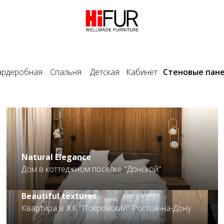
ардеробная
Спальня
Детская
Кабинет
Стеновые пан
.
Natural Elegance
Дом в коттеджном поселке "Донской"
Beautiful textures
Квартира в ЖК "Покровский" Ростов-на-Дону