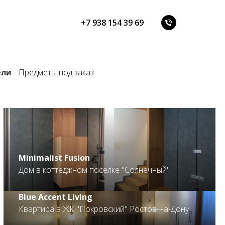
+7 938 154 39 69
ели
Предметы под заказ
.
Minimalist Fusion
Дом в коттеджном поселке "Солнечный"
Blue Accent Living
Квартира в ЖК "Покровский" Ростов-на-Дону