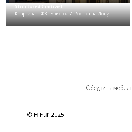
Structured Contrast
Квартира в ЖК "Бристоль" Ростов-на-Дону
Обсудить мебель
© HiFur 2025