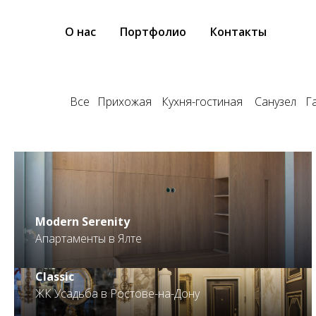
О нас
Портфолио
Контакты
Все
Прихожая
Кухня-гостиная
Санузел
Г
.
Modern Serenity
Апартаменты в Ялте
Classic
ЖК Усадьба в Ростове-на-Дону